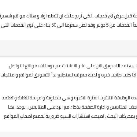
جة قبل عرض اي خدمات . لكي تربح عليك ان تتعلم اولا و هناك مواقع شهيرة
مثل اكاديمية حسوب وغيرها توفر لك تعلم لغات البرمجة . تبدأ الخدمات من 5 دولار وقد تصل سعرها الى 50 بناء على نوع الخدمات التى
مهارات التسويق الالكتروني او ما يسمى Digital Marketing . يعتمد التسويق الان على نشر الاعلانات عبر بوستات بمواقع التواصل
 اذا كنت صاحب خبره و لديك معرفه تستطيع بدأ التسويق لمواقع و منتجات
ادارة خاصه بصفحات التواصل الاجتماعي Moderator . هذه الوظيفة انتشرت الفترة الاخيره و هى مطلوبة و مربحة للغاية و تعتمد
المتابعين و ادارة الصفحة بذكاء مع الرد على المتابعين . يوجد ايضا
تحسين ظهور المواقع بمحركات البحث . اصبحت استشارات السيو ضرورية لجميع اصحاب المواقع