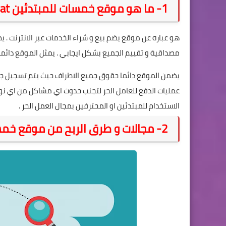
1- ما هو موقع خمسات للمبتدئين Khamsat .
هو عباره عن موقع يضم بيع و شراء الخدمات عبر الانترنت .
مصداقية و تقييم الجميع بشكل ايجابي . يمثل الموقع دائما وسيط بين العامل الحر Freelancer 
يضمن الموقع دائما حقوق جميع الاطراف حيث يتم تسجيل جمي
عمليات الدفع للعامل الحر لتجنب حدوث اي مشاكل من اي نوع 
الاستخدام للمبتدئين او المحترفين بمجال العمل الحر .
2- مجالات و طرق الربح من موقع خمسات .