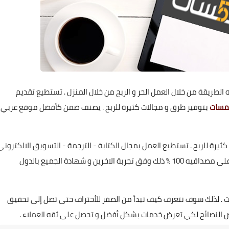
دم لكم أفضل طرق الربح من الانترنت عام 2023 . هذه الطريقة من خلال العمل الحر و الربح من خلال المنزل . تستطيع تقديم
مسات
بتوفير طرق و مجالات كثيرة للربح . يصنف ضمن كأفضل موقع عربي
كثيرة للربح . تستطيع العمل بمجال الكتابة - الترجمة - التسويق الالكتروني
- تدريب عن بعد - تصميم - صوتيات - برمجة . الموقع حاصل على مصداقيه 100 % ذلك وفق تجربة الاخرين و شهادة الجميع بالدول
رات . لذلك سوف نتعرف كيف تبدأ من الصفر للأحتراف حتى تصل إلى تحقيق