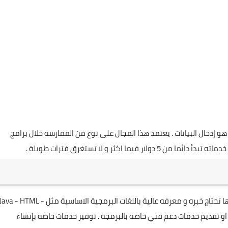
إدخال البيانات . يعتمد هذا المجال على نوع من الممارسة خلال برامج
ا اكثر و لا تستغرق فترات طويلة .
تعتبر من اقوى التصنيفات الربحية بموقع خمسات . نظرا لانها تحتاج خبره و معرفه عالية باللغات البرمجية الاساسية مثل Java - HTML 
ات او تقديم خدمات دعم فني خاصه بالبرمجة . توفير خدمات خاصه بإنشاء