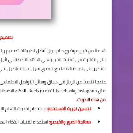
تصميم ر
قدمنا من قبل موضوع هام حول
أفضل تطبيقات تصميم ريلز
التى انتشرت فى الفترة الاخير و هي الذكاء الاصطناعي لأجل
القصير التى تود صناعتها مع توضيح قليل من التفاصيل لكي
عندما نتحدث عن الريلز في سياق وسائل التواصل الاجتماعي، 
مثل Instagram وFacebook. لتصميم Reels بالذكاء الاصطناعي، يمكن أن تشمل العديد من العناصر والتقنيات.
من هذه الادوات.
تحسين تجربة المستخدم:
استخدام تقنيات التعلم 
معالجة الصور والفيديو:
استخدام تقنيات الذكاء الاص