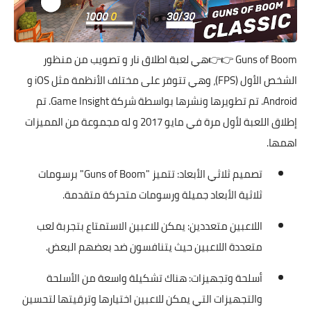
Guns of Boom
👉👉هي لعبة اطلاق نار و تصويب من منظور
الشخص الأول (FPS)، وهي تتوفر على مختلف الأنظمة مثل iOS و
Android. تم تطويرها ونشرها بواسطة شركة Game Insight. تم
إطلاق اللعبة لأول مرة في مايو 2017 و له مجموعة من المميزات
اهمها.
تصميم ثلاثي الأبعاد: تتميز "Guns of Boom" برسومات
ثلاثية الأبعاد جميلة ورسومات متحركة متقدمة.
اللاعبين متعددين: يمكن للاعبين الاستمتاع بتجربة لعب
متعددة اللاعبين حيث يتنافسون ضد بعضهم البعض.
أسلحة وتجهيزات: هناك تشكيلة واسعة من الأسلحة
والتجهيزات التي يمكن للاعبين اختيارها وترقيتها لتحسين