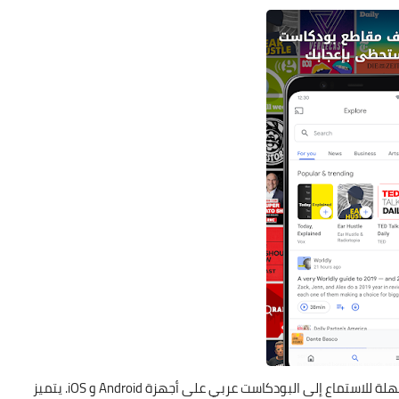
تطبيق Google Podcasts هو تطبيق مجاني يوفر طريقة سهلة للاستماع إلى البودكاست عربي على أجهزة Android و iOS. يتميز