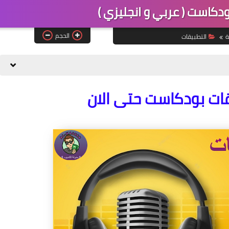
دكاست ( عربي و انجليزي )
الحجم
ة
التطبيقات