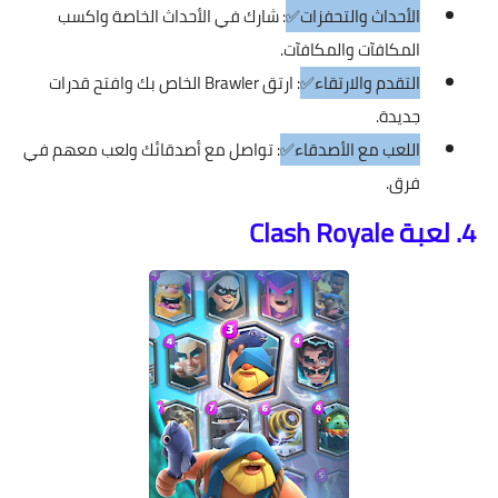
الأحداث والتحفزات✅
: شارك في الأحداث الخاصة واكسب
المكافآت والمكافآت.
التقدم والارتقاء✅
: ارتق Brawler الخاص بك وافتح قدرات
جديدة.
اللعب مع الأصدقاء✅
: تواصل مع أصدقائك ولعب معهم في
فرق.
4. لعبة Clash Royale