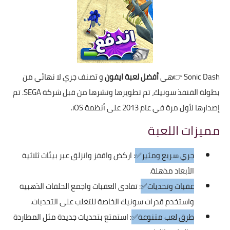
Sonic Dash
👉هي
أفضل لعبة ايفون
و تصنف جري لا نهائي من
بطولة القنفذ سونيك، تم تطويرها ونشرها من قبل شركة SEGA. تم
إصدارها لأول مرة في عام 2013 على أنظمة iOS.
مميزات اللعبة
جري سريع ومثير✅
: اركض واقفز وانزلق عبر بيئات ثلاثية
الأبعاد مذهلة.
عقبات وتحديات✅
: تفادى العقبات واجمع الحلقات الذهبية
واستخدم قدرات سونيك الخاصة للتغلب على التحديات.
طرق لعب متنوعة✅
: استمتع بتحديات جديدة مثل المطاردة