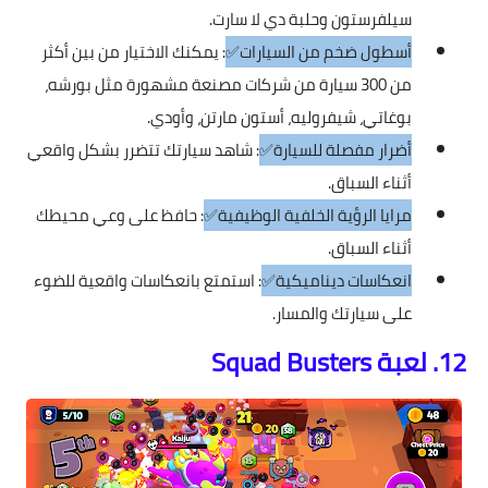
سيلفرستون وحلبة دي لا سارت.
أسطول ضخم من السيارات✅
: يمكنك الاختيار من بين أكثر
من 300 سيارة من شركات مصنعة مشهورة مثل بورشه،
بوغاتي، شيفروليه، أستون مارتن، وأودي.
أضرار مفصلة للسيارة✅
: شاهد سيارتك تتضرر بشكل واقعي
أثناء السباق.
مرايا الرؤية الخلفية الوظيفية✅
: حافظ على وعي محيطك
أثناء السباق.
انعكاسات ديناميكية✅
: استمتع بانعكاسات واقعية للضوء
على سيارتك والمسار.
12. لعبة Squad Busters