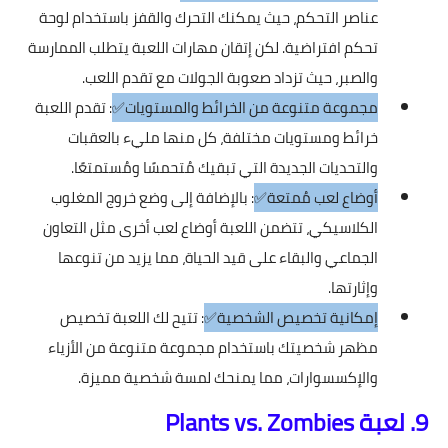
عناصر التحكم، حيث يمكنك التحرك والقفز باستخدام لوحة
تحكم افتراضية. لكن إتقان مهارات اللعبة يتطلب الممارسة
والصبر، حيث تزداد صعوبة الجولات مع تقدم اللعب.
مجموعة متنوعة من الخرائط والمستويات✅
: تقدم اللعبة
خرائط ومستويات مختلفة، كل منها مليء بالعقبات
والتحديات الجديدة التي تبقيك مُتحمسًا ومُستمتعًا.
أوضاع لعب مُمتعة✅
: بالإضافة إلى وضع خروج المغلوب
الكلاسيكي، تتضمن اللعبة أوضاع لعب أخرى مثل التعاون
الجماعي والبقاء على قيد الحياة، مما يزيد من تنوعها
وإثارتها.
إمكانية تخصيص الشخصية✅
: تتيح لك اللعبة تخصيص
مظهر شخصيتك باستخدام مجموعة متنوعة من الأزياء
والإكسسوارات، مما يمنحك لمسة شخصية مميزة.
9. لعبة Plants vs. Zombies