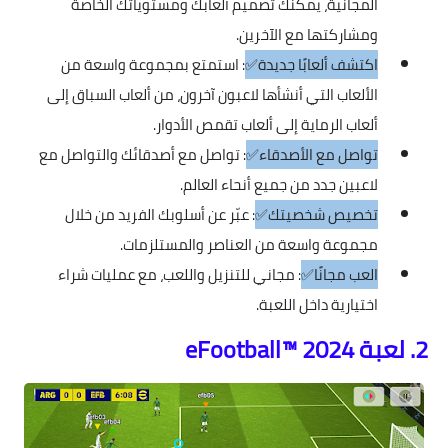
المجانية، يمكنك تصميم ألعابك ومستوياتك الخاصة
ومشاركتها مع الآخرين.
اكتشف ألعابًا جديدة✅
: استمتع بمجموعة واسعة من
الألعاب التي أنشأها لاعبون آخرون، من ألعاب السباق إلى
ألعاب الرماية إلى ألعاب تقمص الأدوار.
تواصل مع الأصدقاء✅
: تواصل مع أصدقائك والتواصل مع
لاعبين جدد من جميع أنحاء العالم.
تخصيص شخصيتك✅
: عبّر عن أسلوبك الفريد من خلال
مجموعة واسعة من العناصر والمستلزمات.
العب مجانًا✅
: مجاني للتنزيل واللعب، مع عمليات شراء
اختيارية داخل اللعبة.
2. لعبة eFootball™ 2024