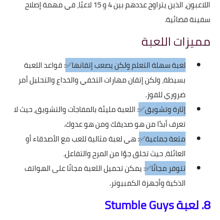
اللاعبون، الذين يتراوح عددهم بين 4 و 15 لاعبًا، في مهمة إصلاح
سفينة فضائية.
مميزات اللعبة
لعبة سهلة التعلم ولكن يصعب إتقانها✅
: قواعد اللعبة
بسيطة، ولكن إتقان مهارات التخفي والخداع والتحليل أمر
ضروري للفوز.
إثارة وتشويق✅
: اللعبة مليئة بالمفاجآت والتشويق، حيث لا
تعرف أبدًا من هو صديقك ومن هو عدوك.
متعة جماعية✅
: هي لعبة مثالية للعب مع الأصدقاء أو
العائلة، حيث تخلق جوًا من المرح والتفاعل.
تتوفر مجانًا✅
: يمكن تحميل اللعبة مجانًا على الهواتف
الذكية وأجهزة الكمبيوتر.
8. لعبة Stumble Guys