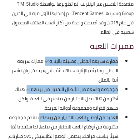
متعددة اللاعبين عبر الإنترنت، تم تطويرها بواسطة TiMi Studio
Group ونشرتها Tencent Games. تم إصدارها لأول مرة في الصين
في عام 2015، وقد أصبحت واحدة من أكثر ألعاب الهاتف المحمول
شعبية في العالم.
مميزات اللعبة
معارك سريعة الخطى ومليئة بالإثارة✅
: معارك سريعة
الخطى ومليئة بالإثارة. هناك دائمًا شيء يحدث، ولن تشعر
أبدًا بالملل.
مجموعة واسعة من الأبطال للاختيار من بينهم✅
: هناك
أكثر من 100 بطل للاختيار من بينهم في اللعبة، ولكل
منهم قدراته ومجموعة أدواته الفريدة.
العديد من أوضاع اللعب للاختيار من بينها✅
: تقدم مجموعة
متنوعة من أوضاع اللعب للاختيار من بينها، لذا ستجد دائمًا
شيئًا يناسب مزاجك. يتضمن الوضع الكلاسيكي 5v5 مباريات،