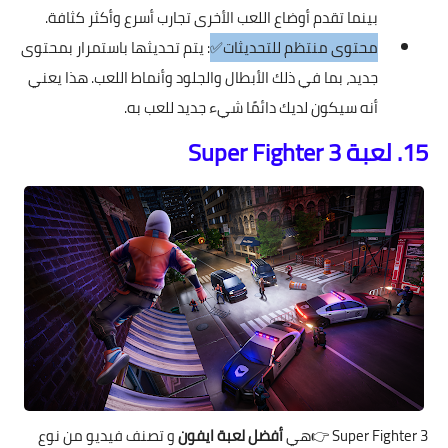
بينما تقدم أوضاع اللعب الأخرى تجارب أسرع وأكثر كثافة.
محتوى منتظم للتحديثات✅
: يتم تحديثها باستمرار بمحتوى
جديد، بما في ذلك الأبطال والجلود وأنماط اللعب. هذا يعني
أنه سيكون لديك دائمًا شيء جديد للعب به.
15. لعبة Super Fighter 3
Super Fighter 3
👉هي
أفضل لعبة ايفون
و تصنف فيديو من نوع