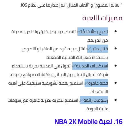
"العالم المفتوح" و "ألعاب القتال" تم إصدارها على نظام iOS.
مميزات اللعبة
تصبح بطلًا خارقًا✅
: تقمص دور بطل خارق وتخلص المدينة
من الجريمة.
قتال مثير✅
: قاتل عبر حشود من المافيا و اللصوص
باستخدام مهاراتك القتالية المذهلة.
استكشاف المدينة✅
: تجول في المدينة بحرية باستخدام
شبكة الحبال للتنقل بين المباني واكتشاف مواقع جديدة.
قصة غامرة✅
: استمتع بقصة تشويقية ستبقيكَ على أهبة
الاستعداد.
رسومات رائعة✅
: استمتع بتجربة بصرية غامرة مع رسومات
عالية الجودة.
16. لعبة NBA 2K Mobile