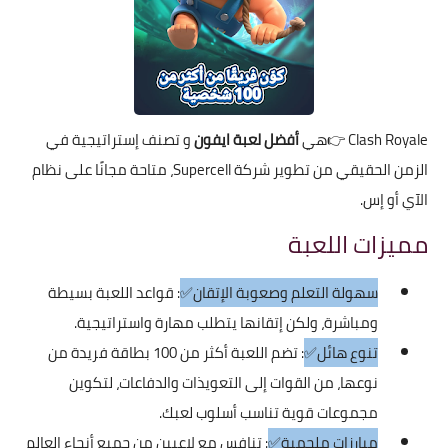
Clash Royale
👉هي
أفضل لعبة ايفون
و تصنف إستراتيجية في
الزمن الحقيقي من تطوير شركة Supercell، متاحة مجانًا على نظام
الآي أو إس.
مميزات اللعبة
سهولة التعلم وصعوبة الإتقان✅
: قواعد اللعبة بسيطة
ومباشرة، ولكن إتقانها يتطلب مهارة واستراتيجية.
تنوع هائل✅
: تضم اللعبة أكثر من 100 بطاقة فريدة من
نوعها، من القوات إلى التعويذات والدفاعات، لتكوين
مجموعات قوية تناسب أسلوب لعبك.
مبارزات ملحمية✅
: تنافس مع لاعبين من جميع أنحاء العالم