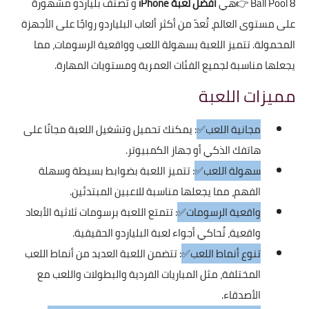
8 Ball Pool
👉هي
أفضل لعبة iPhone
و تصنف بلياردو مشهورة
على مستوى العالم، تُعدّ من أكثر ألعاب البلياردو رواجًا على الأجهزة
المحمولة. تتميز اللعبة بسهولة اللعب وواقعية الرسومات، مما
يجعلها مناسبة لجميع الفئات العمرية ومستويات المهارة.
مميزات اللعبة
مجانية اللعب✅
: يمكنك تحميل وتشغيل اللعبة مجانًا على
هاتفك الذكي أو جهاز الكمبيوتر.
سهولة اللعب✅
: تتميز اللعبة بضوابط بسيطة وسهلة
الفهم، مما يجعلها مناسبة للاعبين المبتدئين.
واقعية الرسومات✅
: تتمتع اللعبة برسومات ثلاثية الأبعاد
واقعية، تُحاكي أجواء لعبة البلياردو الحقيقية.
تنوع أنماط اللعب✅
: تتضمن اللعبة العديد من أنماط اللعب
المختلفة، مثل المباريات الفردية والبطولات واللعب مع
الأصدقاء.