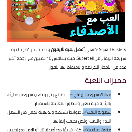
Squad Busters
👉هي
أفضل لعبة للايفون
و تصنف حركة جماعية
سريعة الإيقاع من Supercell، حيث يتنافس 10 لاعبين على جمع أكبر
عدد من الأحجار الكريمة والاحتفاظ بها للفوز.
مميزات اللعبة
معارك سريعة الإيقاع✅
: استمتع بتجربة لعب سريعة ومليئة
بالإثارة حيث تتغير وتتطور المعركة باستمرار.
سهولة اللعب✅
: ضوابط بسيطة وبديهية تجعل من السهل
البدء واللعب، ولكن يصعب إتقانها.
متعة جماعية✅
: كوّن فريقًا مع أصدقائك أو العب مع لاعبين