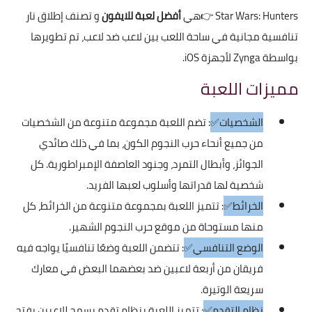
Star Wars: Hunters
👉هي
أفضل لعبة للايفون
و تصنف إطلاق نار
تنافسية مجانية في ساحة اللعب بين لاعب ضد لاعب، تم تطويرها
بواسطة Zynga لأجهزة iOS.
مميزات اللعبة
الشخصيات✅
: تضم اللعبة مجموعة متنوعة من الشخصيات
من جميع أنحاء حرب النجوم الكون، بما في ذلك صائدي
الجوائز، وأبطال التمرد، وجنود العاصفة الإمبراطورية. كل
شخصية لها قدراتها وأسلوب لعبها الفريد.
الخرائط✅
: تتميز اللعبة بمجموعة متنوعة من الخرائط، كل
منها مستوحاة من موقع حرب النجوم الشهير.
الوضع التنافسي✅
: تتضمن اللعبة وضعًا تنافسيًا يواجه فيه
فريقان من أربعة لاعبين ضد بعضهما البعض في معارك
سريعة الوتيرة.
نظام التقدم✅
: تتميز اللعبة بنظام تقدم يسمح للاعبين بفتح