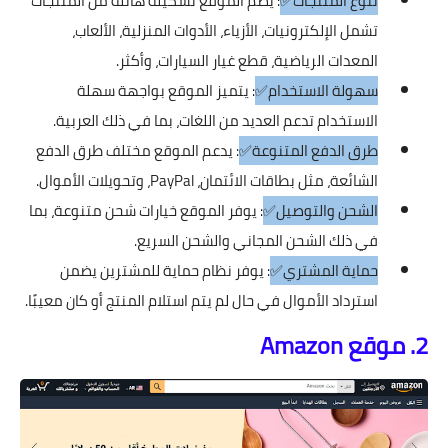
تنوع المنتجات✅
: يضم الموقع تشكيلة هائلة من المنتجات
تشمل الإلكترونيات، الأزياء، الأدوات المنزلية، الألعاب،
المعدات الرياضية، قطع غيار السيارات، وأكثر.
سهولة الاستخدام✅
: يتميز الموقع بواجهة سهلة
الاستخدام تدعم العديد من اللغات، بما في ذلك العربية.
طرق الدفع المتنوعة✅
: يدعم الموقع مختلف طرق الدفع
الشائعة، مثل بطاقات الائتمان، PayPal، وتحويلات الأموال.
الشحن والتوصيل✅
: يوفر الموقع خيارات شحن متنوعة، بما
في ذلك الشحن المجاني والشحن السريع.
حماية المشتري✅
: يوفر نظام حماية للمشترين يضمن
استرداد الأموال في حال لم يتم استلام المنتج أو كان معيبًا.
2. موقع Amazon