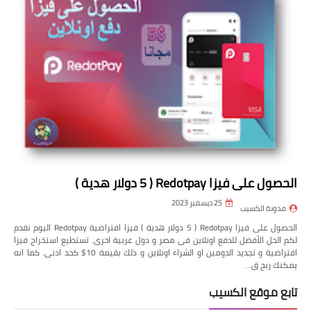
الحصول على فيزا Redotpay ( 5 دولار هدية )
25 ديسمبر 2023
مدونة الكسيب
الحصول على فيزا Redotpay ( 5 دولار هدية ) فيزا افتراضية Redotpay اليوم نقدم
لكم الحل الأفضل للدفع اونلاين فى مصر و دول عربية اخرى. تستطيع استخراج فيزا
افتراضية و تجديد الدومين او الشراء اونلاين و ذلك بقيمة 10$ كحد ادنى. كما انه
يمكنك ربح ق…
تابع موقع الكسيب