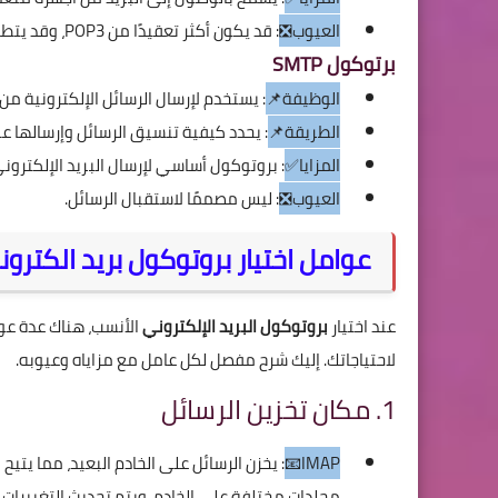
العيوب❎
: قد يكون أكثر تعقيدًا من POP3، وقد يتطلب اتصالًا بالإنترنت بشكل مستمر للوصول إلى جميع الرسائل.
برتوكول SMTP
الوظيفة📌
: يستخدم لإرسال الرسائل الإلكترونية من
الطريقة📌
: يحدد كيفية تنسيق الرسائل وإرسالها عبر
المزايا✅
: بروتوكول أساسي لإرسال البريد الإلكتروني
العيوب❎
: ليس مصممًا لاستقبال الرسائل.
عوامل اختيار بروتوكول بريد الكترو
عند اختيار
بروتوكول البريد الإلكتروني
لاحتياجاتك. إليك شرح مفصل لكل عامل مع مزاياه وعيوبه.
1. مكان تخزين الرسائل
IMAP📧
: يخزن الرسائل على الخادم البعيد، مما يتي
مجلدات مختلفة على الخادم، ويتم تحديث التغييرات ال