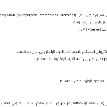
عندما تضغط على زر "إرسال"، يتم تحويل رسالتك إلى تنسيق خاص يسمى ME (Multipurpose Internet Mail Extensions
ل الرسائل الإلكترونية.
SMT).
خر حتى تصل إلى خادم البريد الإلكتروني للمستلم.
ي صندوق الوارد الخاص بالمستلم.
يمكن للمستلم قراءة الرسالة باستخدام برنامج بريد إلكتروني (مثل Gmail أو Outlook) عن طريق الاتصال بخادم البريد الإلكتروني الخاص