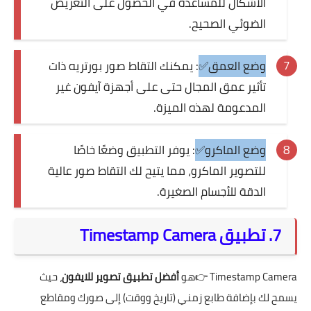
الأشكال للمساعدة في الحصول على التعريض
الضوئي الصحيح.
وضع العمق✅
: يمكنك التقاط صور بورتريه ذات
تأثير عمق المجال حتى على أجهزة آيفون غير
المدعومة لهذه الميزة.
وضع الماكرو✅
: يوفر التطبيق وضعًا خاصًا
للتصوير الماكرو، مما يتيح لك التقاط صور عالية
الدقة للأجسام الصغيرة.
7. تطبيق Timestamp Camera
Timestamp Camera
👉هو
أفضل تطبيق تصوير للايفون
، حيث
يسمح لك بإضافة طابع زمني (تاريخ ووقت) إلى صورك ومقاطع