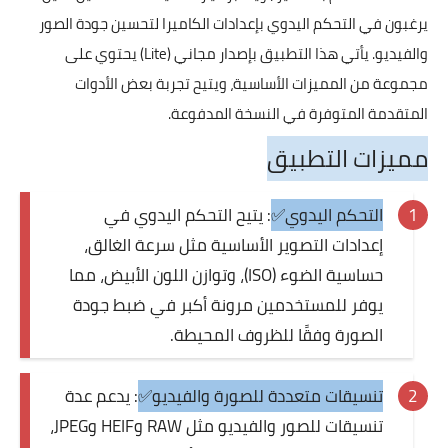
يرغبون في التحكم اليدوي بإعدادات الكاميرا لتحسين جودة الصور
والفيديو. يأتي هذا التطبيق بإصدار مجاني (Lite) يحتوي على
مجموعة من المميزات الأساسية، ويتيح تجربة بعض الأدوات
المتقدمة المتوفرة في النسخة المدفوعة.
مميزات التطبيق
التحكم اليدوي✅
: يتيح التحكم اليدوي في
إعدادات التصوير الأساسية مثل سرعة الغالق،
حساسية الضوء (ISO)، وتوازن اللون الأبيض، مما
يوفر للمستخدمين مرونة أكبر في ضبط جودة
الصورة وفقًا للظروف المحيطة.
تنسيقات متعددة للصورة والفيديو✅
: يدعم عدة
تنسيقات للصور والفيديو مثل RAW وHEIF وJPEG،