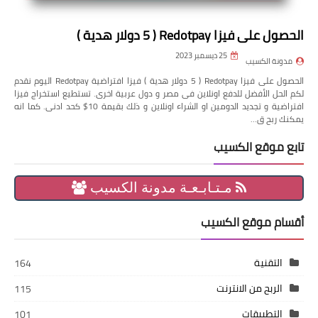
الحصول على فيزا Redotpay ( 5 دولار هدية )
25 ديسمبر 2023
مدونة الكسيب
الحصول على فيزا Redotpay ( 5 دولار هدية ) فيزا افتراضية Redotpay اليوم نقدم
لكم الحل الأفضل للدفع اونلاين فى مصر و دول عربية اخرى. تستطيع استخراج فيزا
افتراضية و تجديد الدومين او الشراء اونلاين و ذلك بقيمة 10$ كحد ادنى. كما انه
يمكنك ربح ق…
تابع موقع الكسيب
مـتـابـعـة مدونة الكسيب
أقسام موقع الكسيب
التقنية
164
الربح من الانترنت
115
التطبيقات
101