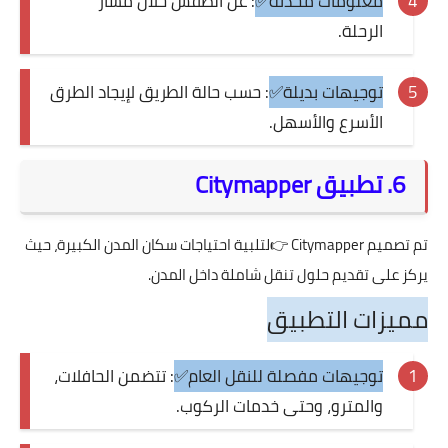
معلومات محدثة✅
: عن الطقس خلال مسار
الرحلة.
توجيهات بديلة✅
: حسب حالة الطريق لإيجاد الطرق
الأسرع والأسهل.
6. تطبيق Citymapper
تم تصميم
Citymapper
👉لتلبية احتياجات سكان المدن الكبيرة، حيث
يركز على تقديم حلول تنقل شاملة داخل المدن.
مميزات التطبيق
توجيهات مفصلة للنقل العام✅
: تتضمن الحافلات،
والمترو، وحتى خدمات الركوب.