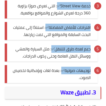
خدمة Street View✅
: التي تعرض صورًا بزاوية
360 درجة لعرض الشوارع والمواقع بواقعية.
اقتراحات للأماكن المفضلة✅
: استنادًا إلى عمليات
البحث السابقة والمواقع التي تمت زيارتها.
دعم لعدة طرق للتنقل✅
: مثل السيارة والمشي
ووسائل النقل العامة وحتى ركوب الدراجات.
توجيهات صوتية✅
: بعدة لغات وبإمكانية تخصيص
الصوت.
3. تطبيق Waze