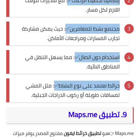
إمكانية تخطيط الرحلات✅
: مع تقديرات للوقت
اللازم لكل مسار.
مجتمع نشط للمغامرين✅
: حيث يمكن مشاركة
تجارب المسارات ومراجعات الأماكن.
استخدام دون اتصال✅
: مما يسهل التنقل في
المناطق النائية.
خرائط تعتمد على نوع النشاط✅
: مثل المشي
لمسافات طويلة أو ركوب الدراجات الجبلية.
9. تطبيق Maps.me
Maps.me
👉هو
تطبيق خرائط ايفون
مفتوح المصدر يوفر ميزات