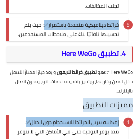
تجنب المخالفات.
خرائط ديناميكية متجددة باستمرار✅
: حيث يتم
تحسينها تلقائيًا بناءً على ملاحظات المستخدمين.
4. تطبيق Here WeGo
Here WeGo
👉هو
تطبيق خرائط للايفون
و يعد خيارًا ممتازًا للتنقل
داخل المدن وخارجها، ويتميز بتقديمه خدمات التوجيه دون اتصال
بالإنترنت.
مميزات التطبيق
إمكانية تنزيل الخرائط للاستخدام دون اتصال✅
:
مما يوفر التوجيه حتى في الأماكن التي لا تتوفر