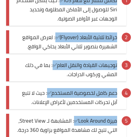
تكامل ممتاز مع نظام iOS✅
: حيث يمكن استخدام
Siri للوصول إلى الأماكن المطلوبة وتحديد
الوجهات عبر الأوامر الصوتية.
خرائط ثلاثية الأبعاد (Flyover)✅
: لعرض المواقع
الشهيرة بتصوير ثلاثي الأبعاد يحاكي الواقع.
توجيهات القيادة والنقل العام✅
: بما في ذلك
المشي وركوب الدراجات.
دعم كامل لخصوصية المستخدم✅
: حيث لا تتبع
آبل تحركات المستخدمين لأغراض الإعلانات.
ميزة Look Around✅
: المشابهة لـ Street View،
التي تتيح لك مشاهدة المواقع بزاوية 360 درجة.