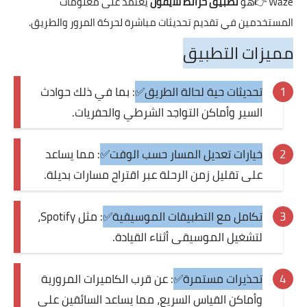
Waze
👉هو
تطبيق خرائط للايفون
يعتمد على معلومات
المستخدمين في تقديم تحديثات مباشرة لحركة المرور والطريق.
مميزات التطبيق
تحديثات حية لحالة الطريق✅
: بما في ذلك حوادث
السير وأماكن التواجد الشرطي والحفريات.
خيارات تعديل المسار حسب الوقت✅
: مما يساعد
على تقليل زمن الرحلة عبر اقتراح مسارات بديلة.
تكامل مع التطبيقات الموسيقية✅
: مثل Spotify،
لتشغيل الموسيقى أثناء القيادة.
تحذيرات مستمرة✅
: عن قرب الكاميرات المرورية
وأماكن القياس السريع، مما يساعد السائقين على