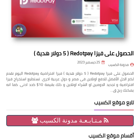
الحصول على فيزا Redotpay ( 5 دولار هدية )
25 ديسمبر 2023
مدونة الكسيب
الحصول على فيزا Redotpay ( 5 دولار هدية ) فيزا افتراضية Redotpay اليوم نقدم
لكم الحل الأفضل للدفع اونلاين فى مصر و دول عربية اخرى. تستطيع استخراج فيزا
افتراضية و تجديد الدومين او الشراء اونلاين و ذلك بقيمة 10$ كحد ادنى. كما انه
يمكنك ربح ق…
تابع موقع الكسيب
مـتـابـعـة مدونة الكسيب
أقسام موقع الكسيب