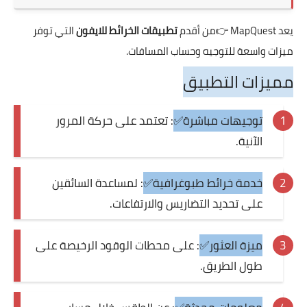
يعد
MapQuest
👉من أقدم
تطبيقات الخرائط للايفون
التي توفر
ميزات واسعة للتوجيه وحساب المسافات.
مميزات التطبيق
توجيهات مباشرة✅
: تعتمد على حركة المرور
الآنية.
خدمة خرائط طبوغرافية✅
: لمساعدة السائقين
على تحديد التضاريس والارتفاعات.
ميزة العثور✅
: على محطات الوقود الرخيصة على
طول الطريق.