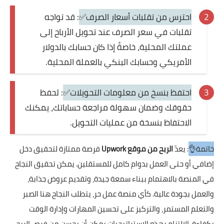
احترس من تقلبات أسعار الصرف✅
: قد تواجه
تقلبات في سعر الصرف عند تحويل الأرباح إلى
عملتك المحلية، خاصةً إذا كان حسابك بالدولار
الأمريكي وحسابك البنكي بالعملة المحلية.
احتفظ بنسخ من معلومات التحويلات✅
: لحفظ
حقوقك وضمان سهولة مراجعة حساباتك، يمكنك
الاحتفاظ بنسخة من عمليات التحويل.
خاتمة👌
: يعدّ
الربح من موقع Upwork
فرصة ممتازة لتحقيق دخل
إضافي أو حتى العمل بدوام كامل للمستقلين. يمكن تحقيق النجاح
في المنصة بالاهتمام ببناء سمعة جيدة، وتقديم عروض جذابة،
والعمل بجودة عالية. كأي منصة عمل حر، يتطلب النجاح هنا الصبر
والتعلم المستمر، والتركيز على تحسين المهارات وإدارة الوقت
بكفاءة. الالتزام بهذه الاستراتيجيات يمكن أن يحسن من فرص الربح