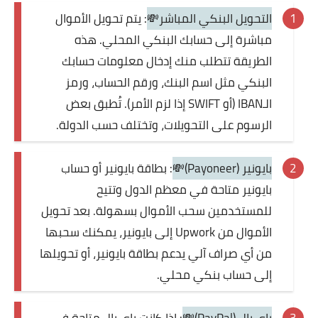
التحويل البنكي المباشر💸
: يتم تحويل الأموال
مباشرة إلى حسابك البنكي المحلي. هذه
الطريقة تتطلب منك إدخال معلومات حسابك
البنكي مثل اسم البنك، ورقم الحساب، ورمز
الـIBAN (أو SWIFT إذا لزم الأمر). تُطبق بعض
الرسوم على التحويلات، وتختلف حسب الدولة.
بايونير (Payoneer)💸
: بطاقة بايونير أو حساب
بايونير متاحة في معظم الدول وتتيح
للمستخدمين سحب الأموال بسهولة. بعد تحويل
الأموال من Upwork إلى بايونير، يمكنك سحبها
من أي صراف آلي يدعم بطاقة بايونير، أو تحويلها
إلى حساب بنكي محلي.
باي بال (PayPal)💸
: إذا كانت باي بال متاحة في