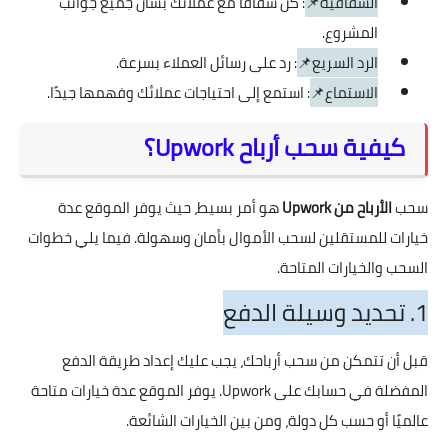
الشفافية📌
: كن شفافًا مع عملائك بشأن جميع جوانب
المشروع.
الرد السريع📌
: رد على رسائل العملاء بسرعة.
الاستماع📌
: استمع إلى احتياجات عملائك وفهمها جيدًا.
كيفية سحب أرباح Upwork؟
سحب
الأرباح من Upwork
هو أمر بسيط، حيث يوفر الموقع عدة
خيارات للمستقلين لسحب الأموال بأمان وسهولة. فيما يلي خطوات
السحب والخيارات المتاحة.
1. تحديد وسيلة الدفع
قبل أن تتمكن من سحب أرباحك، يجب عليك إعداد طريقة الدفع
المفضلة في حسابك على Upwork. يوفر الموقع عدة خيارات متاحة
عالميًا أو حسب كل دولة، ومن بين الخيارات الشائعة.