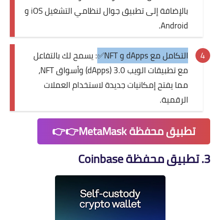
بالإضافة إلى تطبيق جوال لنظامي التشغيل iOS و
Android.
التكامل مع dApps و NFT✅
: يسمح لك بالتفاعل
مع تطبيقات الويب 3.0 (dApps) وأسواق NFT،
مما يفتح إمكانيات جديدة لاستخدام العملات
الرقمية.
تطبيق محفظة MetaMask👉👉
3. تطبيق محفظة Coinbase