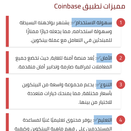
مميزات تطبيق Coinbase
سهولة الاستخدام✅
: يشتهر بواجهته البسيطة
وسهولة استخدامه، مما يجعله خيارًا ممتازًا
للمبتدئين في التعامل مع عملة بيتكوين.
الأمان✅
: يُعد منصة آمنة للغاية، حيث تخضع جميع
المعاملات لمراقبة صارمة وتدابير أمان متقدمة.
التنوع✅
: يدعم مجموعة واسعة من البيتكوين
بأسعار مختلفة، مما يمنحك خيارات متعددة
للاختيار من بينها.
التعليم✅
: يوفر محتوى تعليميًا غنيًا لمساعدة
المستخدمين على فهم ماهية البيتكوين وكيفية