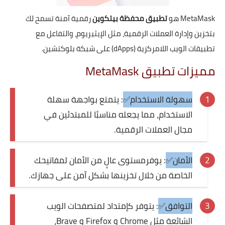
MetaMask هو
تطبيق محفظة بيتكوين
رقمية آمنة تسمح لك
بتخزين وإدارة العملات الرقمية، مثل الإيثيريوم، والتفاعل مع
تطبيقات الويب اللامركزية (dApps) على شبكة بلوكتشين.
مميزات تطبيق MetaMask
سهولة الاستخدام✅
: يتمتع بواجهة سهلة
الاستخدام، مما يجعله مناسبًا للمبتدئين في
مجال العملات الرقمية.
الأمان✅
: يوفرمستوى عالٍ من الأمان لمفاتيحك
الخاصة من خلال تخزينها بشكل آمن على جهازك.
التوافق✅
: يتوفر كإمتداد لمتصفحات الويب
الشائعة مثل Chrome و Firefox و Brave،