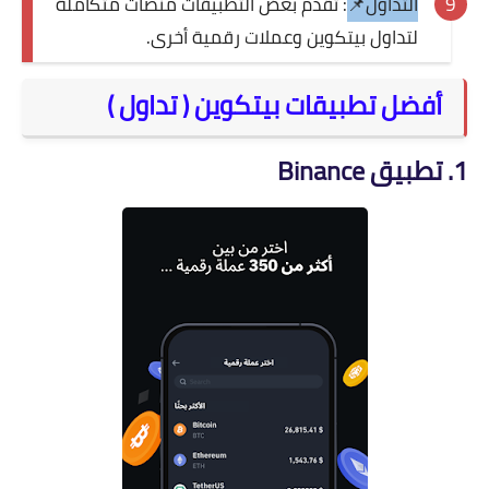
التداول📌
: تُقدم بعض التطبيقات منصات متكاملة
لتداول بيتكوين وعملات رقمية أخرى.
أفضل تطبيقات بيتكوين ( تداول )
1. تطبيق Binance