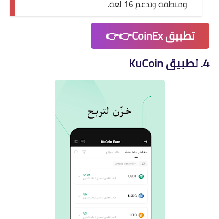
ومنطقة وتدعم 16 لغة.
تطبيق CoinEx👉👉
4. تطبيق KuCoin