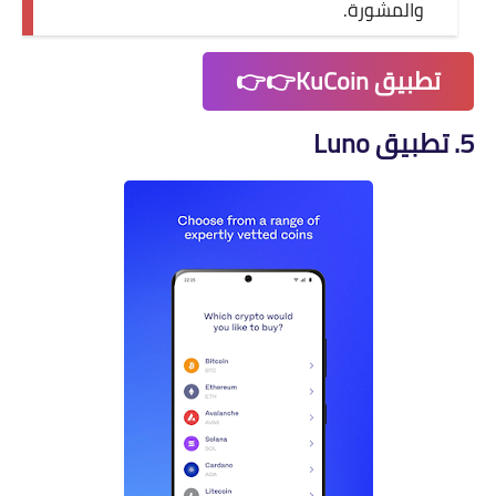
والمشورة.
تطبيق KuCoin👉👉
5. تطبيق Luno