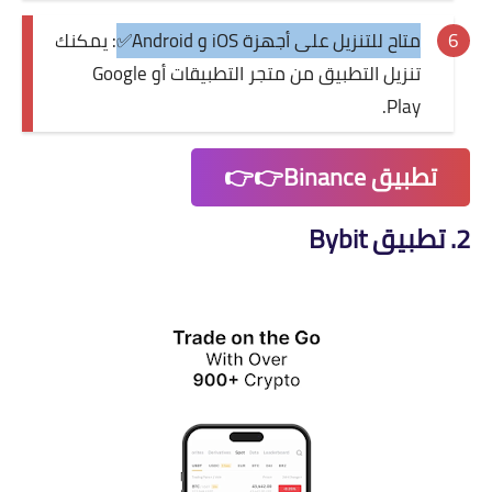
متاح للتنزيل على أجهزة iOS و Android✅
: يمكنك
تنزيل التطبيق من متجر التطبيقات أو Google
Play.
تطبيق Binance👉👉
2. تطبيق Bybit