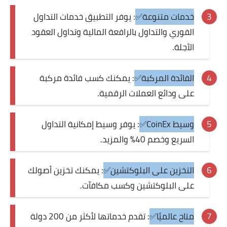
خدمات متنوعة✅
: يوفر التطبيق خدمات التداول
الفوري والتداول بالرافعة المالية وتداول العقود
الآجلة.
الفائدة المركبة✅
: يمكنك كسب فائدة مركبة
على ودائع العملات الرقمية.
وسيط CoinEx✅
: يوفر وسيط إمكانية التداول
السريع وخصم 40٪ والمزيد.
التخزين على البلوكتشين✅
: يمكنك تخزين أصولك
على البلوكتشين وكسب مكافآت.
متاح عالميًا✅
: تقدم خدماتها لأكثر من 200 دولة