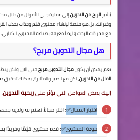
يُشير
الربح من التدوين
إلى عملية جني الأموال من خلال محتوى
وخبراتك، بل هو منصة لإنشاء محتوى قيّم وجذاب يجذب القرا
مع محركات البحث و ايضاً معرفة بصناعة المحتوى الكتابي.
هل مجال التدوين مربح؟
نعم، يمكن أن يكون
مجال التدوين مربح
حتى الان، ولكن يتطلب ذ
المال من التدوين
، لكن مع الصبر والمثابرة، يمكنك تحقيق د
إليك بعض العوامل التي تؤثر على
ربحية التدوين
.
اختيار المجال✅
: اختر مجالاً تهتم به ولديه ج
جودة المحتوى✅
: قدم محتوى قيّمًا وفريدًا 