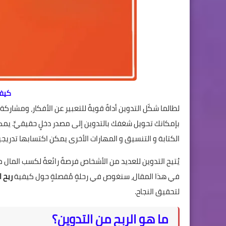
كيفي
لطالما شكّل التدوين أداةً قويةً للتعبير عن الأفكار، ومشارك
بإمكانك تحويل شغفك بالتدوين إلى مصدر دخلٍ حقيقيٍّ. يم
الكتابة و التنسيق و المهارات الأخرى يمكن اكتسابها تدريجياً
يُتيح التدوين للعديد من الأشخاص فرصةً رائعةً لكسب المال م
في هذا المقال، سنغوص في رحلةٍ مُفصلةٍ حول كيفية
ربح 
لتحقيق النجاح.
ما هو الربح من التدوين؟