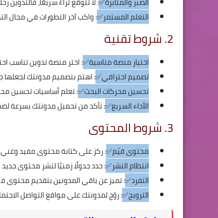
الصبر والمثابرة✅
: لا تتوقع ثراءً سريعًا، فالتدوين ر
التعلم المستمر✅
: واكب آخر التطورات في مجال ال
2. شروط تقنية
اختيار منصة مناسبة✅
: اختر منصة تدوين تناسب احتياجاتك مثل ress
تصميم احترافي✅
: اهتم بتصميم مدونتك لجعلها ج
تحسين محركات البحث✅
: تعلم أساسيات تحسين محر
الأداء السريع✅
: تأكد من تحميل مدونتك بسرعة لضم
3. شروط المحتوى
محتوى قيّم✅
: ركز على كتابة محتوى مفيد وغني 
انتظام النشر✅
: حدد جدولًا زمنيًا لنشر محتوى جدي
التفرد✅
: تميز عن باقي المدونين بتقديم محتوى فر
الترويج✅
: روّج لمدونتك على مواقع التواصل الاجتم