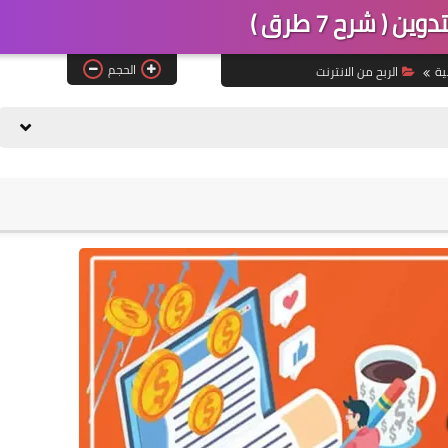
ين ( شرح 7 طرق )
الحجم
ية
الربح من الانترنت