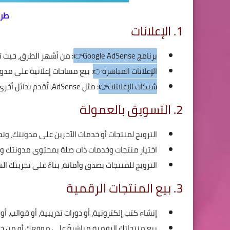
طرق
1. الإعلانات
برنامج Google AdSense👉
: من أشهر الطرق، حيث تعرض إعلانات Google على مدونت
الإعلانات المباشرة👉
: بيع مساحات إعلانية على مدون
شبكات الإعلانات👉
: مثل AdSense، تُقدم بدائل أخرى مثل Mediavine و Ezoic.
2. التسويق بالعمولة
الترويج لمنتجات أو خدمات الآخرين على مدونتك، و
اختيار منتجات وخدمات ذات صلة بمحتوى مدونتك و
الترويج للمنتجات بصدق وأمانة، بناءً على تجربتك ا
3. بيع المنتجات الرقمية
إنشاء كتب إلكترونية، أو دورات تدريبية، أو قوالب، 
بيع منتجاتك الرقمية مباشرةً على موقعك أو من خلال منصات أخ