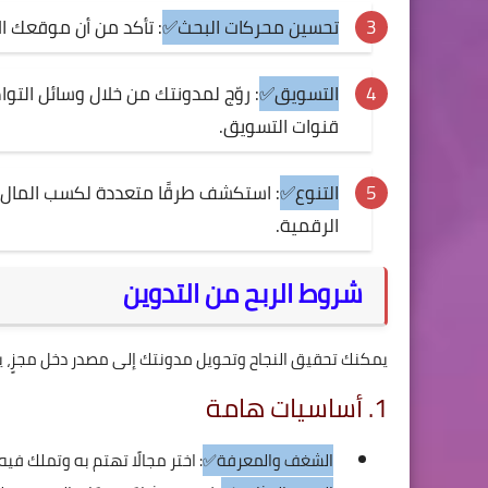
تحسين محركات البحث✅
: تأكد من أن موقعك ا
التسويق✅
: روّج لمدونتك من خلال وسائل التو
قنوات التسويق.
التنوع✅
: استكشف طرقًا متعددة لكسب المال من 
الرقمية.
شروط الربح من التدوين
يمكنك تحقيق النجاح وتحويل مدونتك إلى مصدر دخل مجزٍ، يم
1. أساسيات هامة
الشغف والمعرفة✅
: اختر مجالًا تهتم به وتملك ف