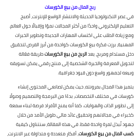
ربح المال من بيع الكورسات
في عصر التكنولوجيا الحديثة والانتشار الواسع للإنترنت، أصبح
التعليم الإلكتروني واحدًا من أكثر المجالات نموًا وإقبالًا حول العالم.
ومع زيادة الطلب على اكتساب المهارات الجديدة وتطوير الخبرات
المهنية، برزت فكرة بيع الكورسات كواحدة من أبرز الفرص لتحقيق
دخل مستدام ومربح. يعد
الربح من بيع الكورسات
طريقة فعّالة
لتحويل المعرفة والخبرة الشخصية إلى منتج رقمي يمكن تسويقه
وبيعه لجمهور واسع دون قيود جغرافية.
يتميز هذا المجال بمرونته، حيث يمكن لصانعي المحتوى إنشاء
كورسات في مختلف التخصصات، بدءًا من البرمجة والتصميم وصولًا
إلى تطوير الذات والهوايات. كما أنه يمنح الأفراد فرصة لبناء سمعة
كخبراء في مجالاتهم وتحقيق عائد مالي طويل الأمد من خلال
جهود تُبذل لمرة واحدة فقط. في هذه المقالة، سنتناول كيفية
كسب المال من بيع الكورسات
، أفكار متعددة و متداولة عبر الانترنت،