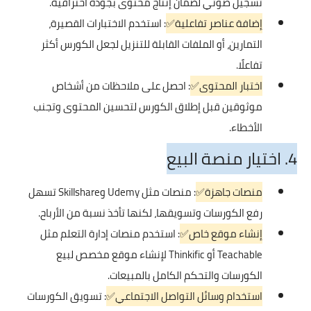
تسجيل صوتي لضمان إنتاج محتوى بجودة احترافية.
إضافة عناصر تفاعلية✅
: استخدم الاختبارات القصيرة،
التمارين، أو الملفات القابلة للتنزيل لجعل الكورس أكثر
تفاعلًا.
اختبار المحتوى✅
: احصل على ملاحظات من أشخاص
موثوقين قبل إطلاق الكورس لتحسين المحتوى وتجنب
الأخطاء.
4. اختيار منصة البيع
منصات جاهزة✅
: منصات مثل Udemy وSkillshare تسهل
رفع الكورسات وتسويقها، لكنها تأخذ نسبة من الأرباح.
إنشاء موقع خاص✅
: استخدم منصات إدارة التعلم مثل
Teachable أو Thinkific لإنشاء موقع مخصص لبيع
الكورسات والتحكم الكامل بالمبيعات.
استخدام وسائل التواصل الاجتماعي✅
: تسويق الكورسات