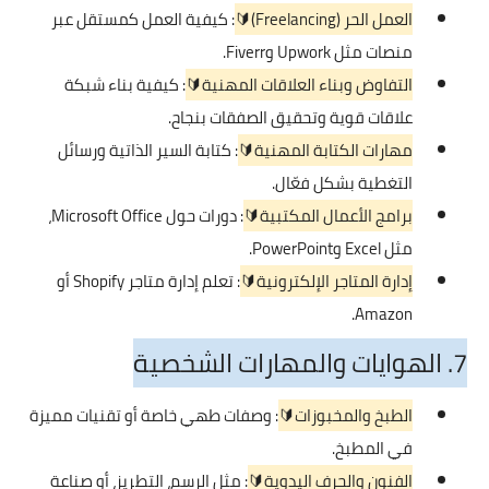
العمل الحر (Freelancing)🔰
: كيفية العمل كمستقل عبر
منصات مثل Upwork وFiverr.
التفاوض وبناء العلاقات المهنية🔰
: كيفية بناء شبكة
علاقات قوية وتحقيق الصفقات بنجاح.
مهارات الكتابة المهنية🔰
: كتابة السير الذاتية ورسائل
التغطية بشكل فعّال.
برامج الأعمال المكتبية🔰
: دورات حول Microsoft Office،
مثل Excel وPowerPoint.
إدارة المتاجر الإلكترونية🔰
: تعلم إدارة متاجر Shopify أو
Amazon.
7. الهوايات والمهارات الشخصية
الطبخ والمخبوزات🔰
: وصفات طهي خاصة أو تقنيات مميزة
في المطبخ.
الفنون والحرف اليدوية🔰
: مثل الرسم، التطريز، أو صناعة