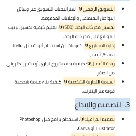
التسويق الرقمي🔰
: استراتيجيات التسويق عبر وسائل
التواصل الاجتماعي والإعلانات المدفوعة.
تحسين محركات البحث (SEO)🔰
: تعليم كيفية تحسين ترتيب
المواقع على محركات البحث.
إدارة المشاريع🔰
: كورسات عن استخدام أدوات مثل Trello،
Asana، أو Jira.
ريادة الأعمال🔰
: كيفية بدء مشروع تجاري أو متجر إلكتروني
من الصفر.
العلامة التجارية الشخصية🔰
: كيفية بناء علامة شخصية
قوية عبر الإنترنت.
3. التصميم والإبداع
تصميم الجرافيك🔰
: استخدام برامج مثل Photoshop،
Illustrator، أو Canva.