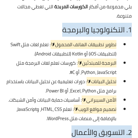
يلي مجموعة من أفكار
الكورسات المربحة
التي تغطي مجالات
متنوعة.
1. التكنولوجيا والبرمجة
تطوير تطبيقات الهاتف المحمول🔰
: تعلم لغات مثل Swift
(لتطبيقات iOS) أو Kotlin (لتطبيقات Android).
البرمجة للمبتدئين🔰
: كورسات تعلم لغات البرمجة مثل
Python، JavaScript، أو C#.
تحليل البيانات🔰
: دورات تعليمية عن تحليل البيانات باستخدام
برامج مثل Excel، Python، أو Power BI.
الأمن السيبراني🔰
: أساسيات حماية البيانات وأمن الشبكات.
تصميم مواقع الويب🔰
: تعلم HTML، CSS، وJavaScript،
بالإضافة إلى منصات مثل WordPress.
2. التسويق والأعمال