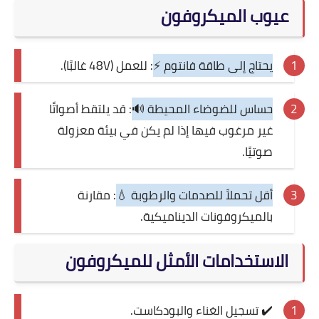
عيوب الميكروفون
يحتاج إلى طاقة فانتوم ⚡
: للعمل (48V غالبًا).
حساس للضوضاء المحيطة 🔊
: قد يلتقط أصواتًا
غير مرغوب فيها إذا لم يكن في بيئة معزولة
صوتيًا.
أقل تحملاً للصدمات والرطوبة 💧
: مقارنة
بالميكروفونات الديناميكية.
الاستخدامات الأمثل للميكروفون
✔️ تسجيل الغناء والبودكاست.