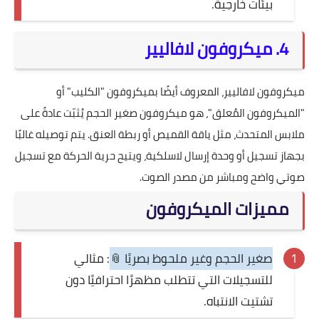
بيئات خارجية.
4. ميكروفون لافاليير
ميكروفون لافاليير، المعروف أيضًا بميكروفون "الكليب" أو
"الميكروفون المُعلق"، هو ميكروفون صغير الحجم يُثبّت عادةً على
ملابس المتحدث، مثل ياقة القميص أو ربطة العنق. يتم توصيله غالبًا
بجهاز تسجيل أو وحدة إرسال لاسلكية، ويتيح حرية الحركة مع تسجيل
صوتي واضح ومباشر من مصدر الصوت.
مميزات الميكروفون
صغير الحجم وغير ملحوظ بصريًا 📎
: مثالي
للتسجيلات التي تتطلب مظهرًا احترافيًا دون
تشتيت الانتباه.