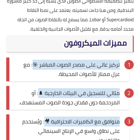
يتميز بتصميمه الأسطواني الطويل الذي يُشبه إلى حد كبير ماسورة
البندقية، ومن هنا جاءت تسميته. يعتمد على نمط التقاط
Supercardioid أو Lobar، مما يسمح له بالتقاط الصوت من اتجاه
محدد أمامه بدقة، مع تقليل الأصوات الجانبية والخلفية.
مميزات الميكروفون
تركيز عالي على مصدر الصوت المباشر 🎯
: مع
عزل ممتاز للأصوات المحيطة.
مثالي للتسجيل في البيئات الخارجية 🌲
: أو
المزدحمة دون فقدان جودة الصوت المستهدف.
متوافق مع الكاميرات الاحترافية 🎥
: ويُستخدم
على نطاق واسع في الإنتاج السينمائي