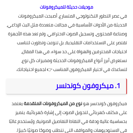
موديلات حديثة للميكروفونات
في عصر التطور التكنولوجي المتسارع، أصبحت الميكروفونات
الحديثة من الأدوات الأساسية في مجالات متعددة مثل البث الإذاعي،
وصناعة المحتوى، وتسجيل الصوت الاحترافي. ولم تعد هذه الأجهزة
تقتصر على الاستخدامات التقليدية، بل تنوعت وتطورت لتناسب
احتياجات المحترفين والهواة على حد سواء. في هذا المقال،
نستعرض أبرز أنواع الميكروفونات الحديثة ومميزات كل نوع،
لتساعدك في
اختيار الميكروفون المناسب
👉 لجميع احتياجاتك.
1. ميكروفون كوندنسر
ميكروفون كوندنسر هو
نوع من الميكروفونات المتقدمة
يعتمد
على مكثف كهربائي لتحويل الصوت إلى إشارة كهربائية. يتميز
بحساسية عالية ودقة في التقاط التفاصيل الصوتية، ويُستخدم غالبًا
في الاستوديوهات والمواقف التي تتطلب وضوحًا صوتيًا كبيرًا.