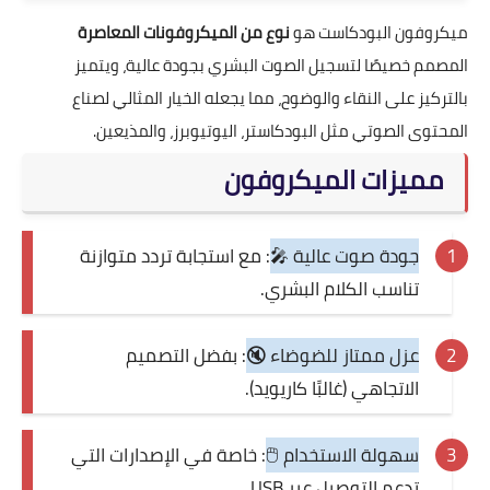
ميكروفون البودكاست هو
نوع من الميكروفونات المعاصرة
المصمم خصيصًا لتسجيل الصوت البشري بجودة عالية، ويتميز
بالتركيز على النقاء والوضوح، مما يجعله الخيار المثالي لصناع
المحتوى الصوتي مثل البودكاستر، اليوتيوبرز، والمذيعين.
مميزات الميكروفون
جودة صوت عالية 🎤
: مع استجابة تردد متوازنة
تناسب الكلام البشري.
عزل ممتاز للضوضاء 🔇
: بفضل التصميم
الاتجاهي (غالبًا كاريويد).
سهولة الاستخدام 🖱️
: خاصة في الإصدارات التي
تدعم التوصيل عبر USB.