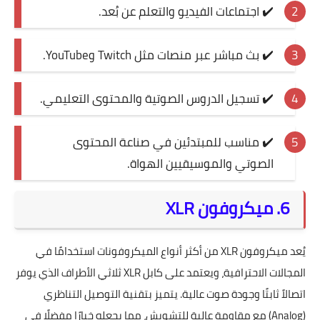
✔️ اجتماعات الفيديو والتعلم عن بُعد.
✔️ بث مباشر عبر منصات مثل Twitch وYouTube.
✔️ تسجيل الدروس الصوتية والمحتوى التعليمي.
✔️ مناسب للمبتدئين في صناعة المحتوى
الصوتي والموسيقيين الهواة.
6. ميكروفون XLR
يُعد ميكروفون XLR من أكثر أنواع الميكروفونات استخدامًا في
المجالات الاحترافية، ويعتمد على كابل XLR ثلاثي الأطراف الذي يوفر
اتصالاً ثابتًا وجودة صوت عالية. يتميز بتقنية التوصيل التناظري
(Analog) مع مقاومة عالية للتشويش، مما يجعله خيارًا مفضلًا في