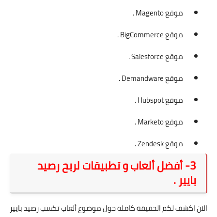
موقع Magento .
موقع BigCommerce .
موقع Salesforce .
موقع Demandware .
موقع Hubspot .
موقع Marketo .
موقع Zendesk .
3- أفضل ألعاب و تطبيقات لربح رصيد
بايير .
الان اكشف لكم الحقيقة كاملة حول موضوع ألعاب تكسب رصيد بايير