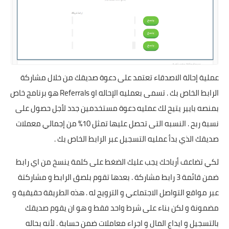
عملية إحالة الاصدقاء تعتمد على دعوة صديقك من خلال مشاركة
الرابط الخاص بك . تسمى بعمليه الإحاله او Referrals هو برنامج خاص
بمنصه بايير يتيح لك عمليه دعوة مستخدمين جدد لأجل حصول على
نسبة ربح . النسبه التى تحصل عليها تمثل 10% من إجمالي معملات
صديقك الذي بدأ عمليه التسجيل عبر الرابط الخاص بك .
لكي تضاعف أرباحك يجب عليك الضغط على كلمة ينسخ من اي رابط
ضمن قائمة 3 رابط مشاركة . بعدها تقوم بلصق الرابط و مشاركتة
عبر مواقع التواصل الاجتماعي و الترويج له . هذه الطريقة حقيقية و
مضمونة و لكن بناء على شرط واحد فقط و هو ان يقوم صديقك
بالتسجيل و ايداع المال و اجراء معاملات ضمن حسابة . لأنه بحاله