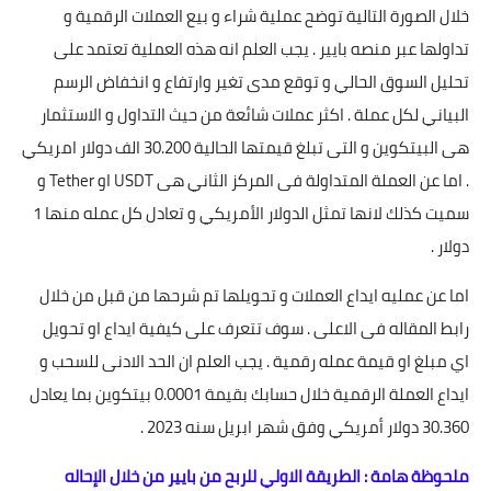
خلال الصورة التالية توضح عملية شراء و بيع العملات الرقمية و
تداولها عبر منصه بايير . يجب العلم انه هذه العملية تعتمد على
تحليل السوق الحالي و توقع مدى تغير وارتفاع و انخفاض الرسم
البياني لكل عملة . اكثر عملات شائعة من حيث التداول و الاستثمار
هى البيتكوين و التى تبلغ قيمتها الحالية 30.200 الف دولار امريكي
. اما عن العملة المتداولة فى المركز الثاني هى USDT او Tether و
سميت كذلك لانها تمثل الدولار الأمريكي و تعادل كل عمله منها 1
دولار .
اما عن عمليه ايداع العملات و تحويلها تم شرحها من قبل من خلال
رابط المقاله فى الاعلى . سوف تتعرف على كيفية ايداع او تحويل
اي مبلغ او قيمة عمله رقمية . يجب العلم ان الحد الادنى للسحب و
ايداع العملة الرقمية خلال حسابك بقيمة 0.0001 بيتكوين بما يعادل
30.360 دولار أمريكي وفق شهر ابريل سنه 2023 .
ملحوظة هامة : الطريقة الاولي للربح من بايير من خلال الإحاله