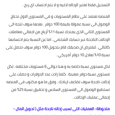
التسجيل فقط تعتبر الإحاله لاغيه و لا يتم احتساب اي ربح .
المنصه تعتمد على نظام المستويات و فى المستوى الاول تحتاج
الوصول الى نسبه عمولة بقيمة 100 دولار . بعدها سوف تتجه الى
المستوى الثاني الذي يمنحك نسبة 11% أرباح من اجمالي معاملات
الإحالات الناجحة عبر حسابك الشخصي . اما عن النسبة يتم احتسابها
كالتالي . لنفترض ان صديقك قام بتحويل 100 دولار سوف تحصل على
نسبة 10% تعادل 10 دولار أمريكي .
لكل مستوى نسبة خاصه به و هنا حوالي 6 مستويات مختلفه . لكل
مستوى نسبة دولار معينة . كلما زادت عدد الدولارات و حصلت على
إحالات ناجحة سوف تضاعف ارباحك . وفق ما هو مكتوب فى المنصه
تستطيع الوصول الى المستوى السادس و تحقيق نسبة 25% من
إجمالى عمليات الإحالات .
ملحوظة : العمليات التى تسبب إحاله ناجحة مثل ( تحويل المال -