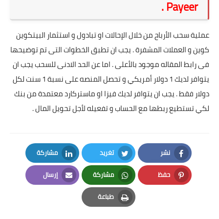
Payeer .
عملية سحب الأرباح من خلال الإحالات او تبادول و استثمار البيتكوين
كوين و العملات المشفرة . يجب ان تطبق الخطوات التى تم توضيحها
فى رابط المقاله موجود بالأعلى . اما عن الحد الادنى للسحب يجب ان
يتوافر لديك 1 دولار أمريكي و تحصل المنصه على نسبة 1 سنت لكل
دولار فقط . يجب ان يتوافر لديك فيزا او ماستركارد معتمدة من بنك
لكي تستطيع ربطها مع الحساب و تفعيله لأجل تحويل المال .
نشر
تغريد
مشاركة
LinkedIn
Twitter
Facebook
حفظ
مشاركة
إرسال
Email
Whatsapp
Pinterest
طباعة
Print