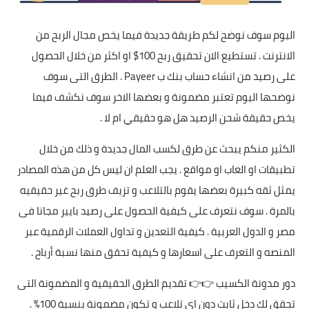
اليوم سوف نوضح لكم طريقة جديدة فيما يخص مجال الربح من
الانترنت . تستطيع الان تحقيق ربح 100$ او اكثر من خلال الحصول
على رصيد من انشاء حساب بنك ب Payeer . الطرق التى سوف
نوضحها اليوم تعتبر مضمونة و بعضها الاخر سوف نكشف فيما
يخص حقيقة شحن الرصيد هل هو حقيقي ام لا .
الكثير منكم يبحث عن طرق لكسب المال جديدة و ذلك من خلال
تطبيقات او العاب او مواقع . يجب العلم ان ليس كل من هذه المصادر
يمثل ثقه كبيرة بعضها يقوم بالتلاعب و تزيف طرق ربح غير حقيقيه
بالمرة . سوف نتعرف على كيفية الحصول على رصيد بايير مجانا فى
مصر و الدول العربية . كيفية التعدين و تداول العملات الرقمية عبر
المنصه و التعرف على اسعارها و كيفية تحقق منها نسبة أرباح .
دور
مدونة الكسيب
👉👉 تقديم الطرق الحقيقية و المضمونة التى
تحقق لك دخل ثابت دون اي تلاعب و تكون مضمونة بنسبة 100% .