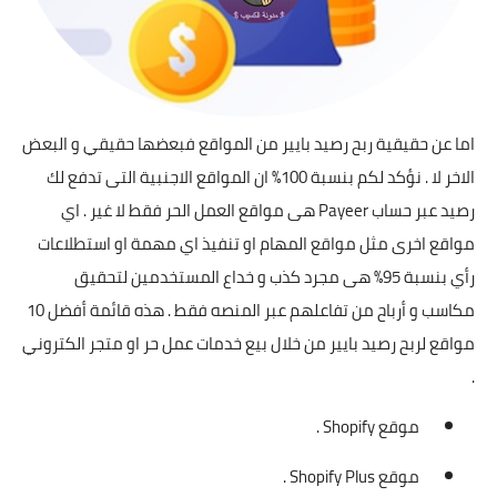
اما عن حقيقية ربح رصيد بايير من المواقع فبعضها حقيقي و البعض
الاخر لا . نؤكد لكم بنسبة 100% ان المواقع الاجنبية التى تدفع لك
رصيد عبر حساب Payeer هى مواقع العمل الحر فقط لا غير . اي
مواقع اخرى مثل مواقع المهام او تنفيذ اي مهمة او استطلاعات
رأي بنسبة 95% هى مجرد كذب و خداع المستخدمين لتحقيق
مكاسب و أرباح من تفاعلهم عبر المنصه فقط . هذه قائمة أفضل 10
مواقع لربح رصيد بايير من خلال بيع خدمات عمل حر او متجر الكتروني
.
موقع Shopify .
موقع Shopify Plus .