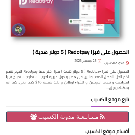
الحصول على فيزا Redotpay ( 5 دولار هدية )
25 ديسمبر 2023
مدونة الكسيب
الحصول على فيزا Redotpay ( 5 دولار هدية ) فيزا افتراضية Redotpay اليوم نقدم
لكم الحل الأفضل للدفع اونلاين فى مصر و دول عربية اخرى. تستطيع استخراج فيزا
افتراضية و تجديد الدومين او الشراء اونلاين و ذلك بقيمة 10$ كحد ادنى. كما انه
يمكنك ربح ق…
تابع موقع الكسيب
مـتـابـعـة مدونة الكسيب
أقسام موقع الكسيب