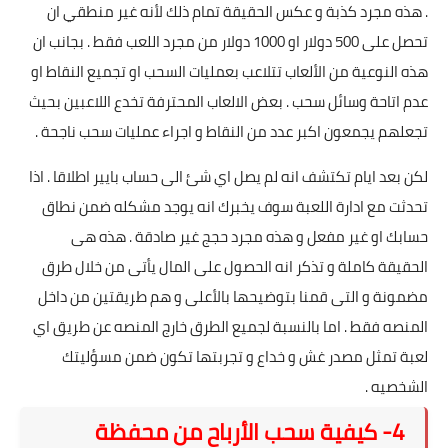
. هذه مجرد كذبة و عكس الحقيقة تمام ذلك لأنه غير منطقي ان
تحصل على 500 دولار او 1000 دولار من مجرد اللعب فقط . بجانب ان
هذه النوعية من الألعاب تتلاعب بعمليات السحب او تجميع النقاط او
عدم اتاحة وسائل سحب . بعض الالعاب المحترفة تخدع اللاعبين بحيث
تجعلهم يجمعون اكبر عدد من النقاط و اجراء عمليات سحب ناجحة .
لكن بعد ايام تكتشف انه لم يصل اي شئ الى حساب بايير اطلاقا . اذا
تحدثت مع ادارة اللعبة سوف يخبرك انه يوجد مشكله ضمن نطاق
حسابك او غير مفعل و هذه مجرد حجج غير صادقة . هذه هى
الحقيقة كاملة و تذكر انه الحصول على المال يأتى من خلال طرق
مضمونة و التى قمنا بتوضيحها بالأعلى و هم طريقتين من داخل
المنصه فقط . اما بالنسبة لجميع الطرق خارج المنصه عن طريق اي
لعبة تمثل مصدر غش و خداع و تجربتها تكون ضمن مسؤليتك
الشخصيه .
4- كيفية سحب الأرباح من محفظة