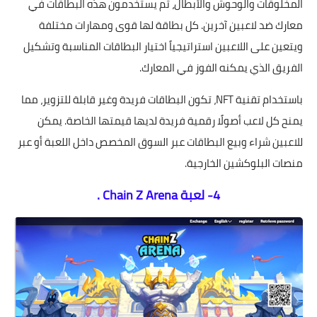
المخلوقات والوحوش والأبطال، ثم يستخدمون هذه البطاقات في
معارك ضد لاعبين آخرين. كل بطاقة لها قوى ومهارات مختلفة
ويتعين على اللاعبين استراتيجياً اختيار البطاقات المناسبة وتشكيل
الفريق الذي يمكنه الفوز في المعارك.
باستخدام تقنية NFT، تكون البطاقات فريدة وغير قابلة للتزوير، مما
يمنح كل لاعب أصولًا رقمية فريدة لديها قيمتها الخاصة. يمكن
للاعبين شراء وبيع البطاقات عبر السوق المخصص داخل اللعبة أو عبر
منصات البلوكشين الخارجية.
4- لعبة Chain Z Arena .