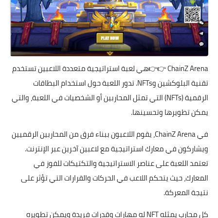
ChainZ Arena
👉👉هي لعبة استراتيجية متعددة اللاعبين تستخدم
تقنية البلوكشين وNFTs. تدور اللعبة حول استخدام البطاقات
الرقمية (NFTs) التي تمثل المحاربين أو الشخصيات في اللعبة، والتي
يمكن تطويرها وتحسينها.
في ChainZ Arena، يقوم اللاعبون ببناء فرق من المحاربين الرقميين
ويشاركون في معارك استراتيجية مع لاعبين آخرين عبر الإنترنت.
تعتمد اللعبة على عناصر الاستراتيجية والتكتيكات للفوز في
المعارك، حيث يتحكم اللاعب في الحركات والقرارات التي تؤثر على
نتيجة المعركة.
كل محارب يمثله NFT له مهارات وقدرات فريدة ويمكن تطويره